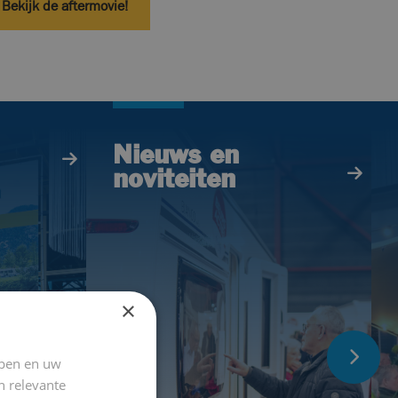
Bekijk de aftermovie!
Nieuws en
noviteiten
×
jpen en uw
n relevante