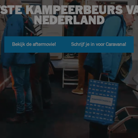
STE KAMPEERBEURS V
NEDERLAND
Bekijk de aftermovie!
Schrijf je in voor Caravana!