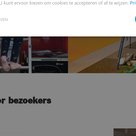
U kunt ervoor kiezen om cookies te accepteren of af te wijzen.
Pr
EVEN
or bezoekers