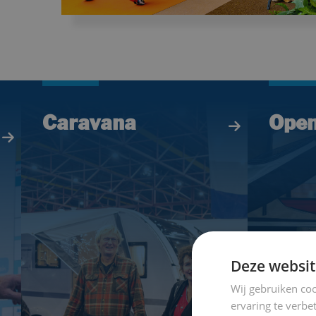
Caravana
Open
Deze websit
Wij gebruiken coo
ervaring te verbe