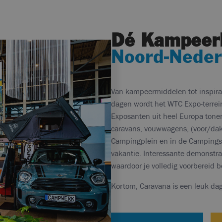
Dé Kampeer
Noord-Neder
Van kampeermiddelen tot inspirat
dagen wordt het WTC Expo-terrei
Exposanten uit heel Europa tone
caravans, vouwwagens, (voor/dak
Campingplein en in de Campingstr
vakantie. Interessante demonstra
waardoor je volledig voorbereid b
Kortom, Caravana is een leuk dagj