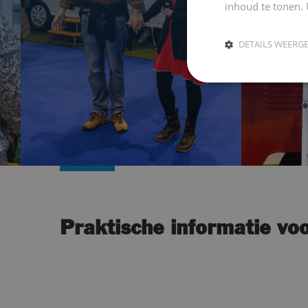
inhoud te tonen. 
DETAILS WEERG
Praktische informatie vo