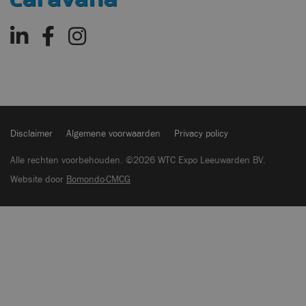
Disclaimer
Algemene voorwaarden
Privacy policy
Alle rechten voorbehouden. ©2026 WTC Expo Leeuwarden BV.
Website door
Bomondo·CMCG