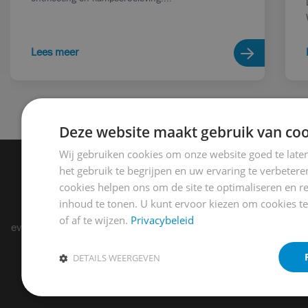
Lees meer
Deze website maakt gebruik van coo
Wij gebruiken cookies om onze website goed te late
Op de hoogte blijven?
het gebruik te begrijpen en uw ervaring te verbeter
cookies helpen ons om de site te optimaliseren en r
inhoud te tonen. U kunt ervoor kiezen om cookies t
Blijf op de hoogte van exclusieve updates, nieuws en
of af te wijzen.
Privacybeleid
evenementen! Schrijf je in voor onze nieuwsbrief en mis niets.
E-mailadres
*
DETAILS WEERGEVEN