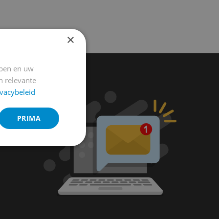
×
jpen en uw
n relevante
ivacybeleid
PRIMA