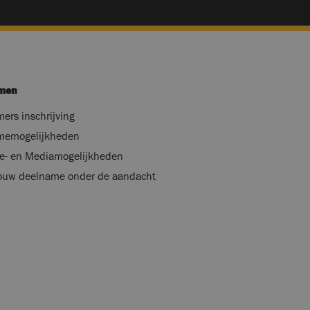
men
ers inschrijving
memogelijkheden
e- en Mediamogelijkheden
ouw deelname onder de aandacht