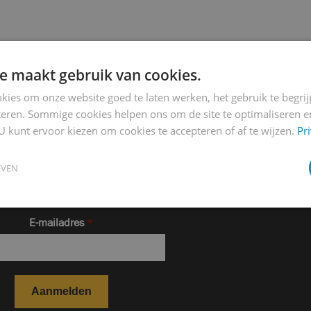
e maakt gebruik van cookies.
kies om onze website goed te laten werken, het gebruik te begri
teren. Sommige cookies helpen ons om de site te optimaliseren e
U kunt ervoor kiezen om cookies te accepteren of af te wijzen.
Pr
e hoogte blijven?
EVEN
ve updates, nieuws en evenementen! Schrijf je in voor onze
nieuwsbrief en mis niets.
E-mailadres
*