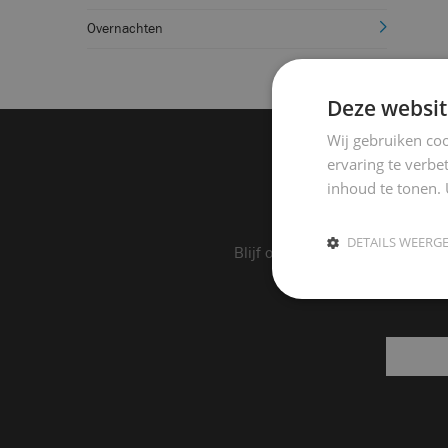
Overnachten
Deze websit
Wij gebruiken coo
ervaring te verbe
inhoud te tonen. 
Op d
DETAILS WEERG
Blijf op de hoogte van exclusie