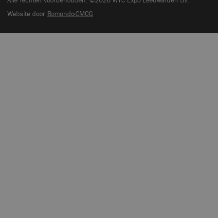
Alle rechten voorbehouden. ©2026 WTC Expo Leeuwarden BV.
Website door
Bomondo·CMCG