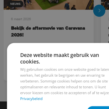
NIEUWS
6 maart 2026
Bekijk de aftermovie van Caravana
2026!
Caravana 2026 bracht vijf dagen vol inspiratie,
ontmoeting en kampeerbeleving....
Deze website maakt gebruik van
cookies.
Wij gebruiken cookies om onze website goed te late
Lees meer
werken, het gebruik te begrijpen en uw ervaring te
verbeteren. Sommige cookies helpen ons om de site 
optimaliseren en relevante inhoud te tonen. U kunt
ervoor kiezen om cookies te accepteren of af te wijze
Privacybeleid