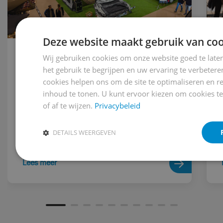
NIEUWS
Deze website maakt gebruik van coo
Wij gebruiken cookies om onze website goed te late
6 maart 2026
het gebruik te begrijpen en uw ervaring te verbeter
Bekijk de aftermovie van Caravana
cookies helpen ons om de site te optimaliseren en r
2026!
inhoud te tonen. U kunt ervoor kiezen om cookies t
of af te wijzen.
Privacybeleid
Caravana 2026 bracht vijf dagen vol inspiratie,
ontmoeting en kampeerbeleving....
DETAILS WEERGEVEN
Lees meer