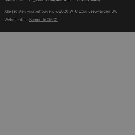
Alle rechten voorbehouden. ©2026 WTC Expo Leeuwarden BV.
Website door
Bomondo·CMCG