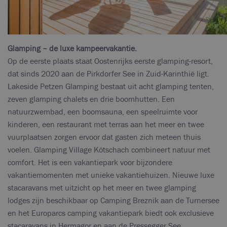
Glamping – de luxe kampeervakantie.
Op de eerste plaats staat Oostenrijks eerste glamping-resort,
dat sinds 2020 aan de Pirkdorfer See in Zuid-Karinthië ligt.
Lakeside Petzen Glamping bestaat uit acht glamping tenten,
zeven glamping chalets en drie boomhutten. Een
natuurzwembad, een boomsauna, een speelruimte voor
kinderen, een restaurant met terras aan het meer en twee
vuurplaatsen zorgen ervoor dat gasten zich meteen thuis
voelen. Glamping Village Kötschach combineert natuur met
comfort. Het is een vakantiepark voor bijzondere
vakantiemomenten met unieke vakantiehuizen. Nieuwe luxe
stacaravans met uitzicht op het meer en twee glamping
lodges zijn beschikbaar op Camping Breznik aan de Turnersee
en het Europarcs camping vakantiepark biedt ook exclusieve
stacaravans in Hermagor en aan de Pressegger See.