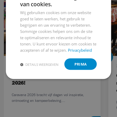
van cookies.
Wij gebruiken cookies om onze website
goed te laten werken, het gebruik te
begrijpen en uw ervaring te verbeteren.
Sommige cookies helpen ons om de site
te optimaliseren en relevante inhoud te
tonen. U kunt ervoor kiezen om cookies te
accepteren of af te wijzen.
Privacybeleid
NIEUWS
PRIMA
DETAILS WEERGEVEN
6 maart 2026
Bekijk de aftermovie van Caravana
2026!
Caravana 2026 bracht vijf dagen vol inspiratie,
ontmoeting en kampeerbeleving....