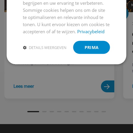
begrijpen en uw ervaring te verbeteren.
NIEUWS
Sommige cookies helpen ons om de site
te optimaliseren en relevante inhoud te
6 maart 2026
tonen. U kunt ervoor kiezen om cookies te
accepteren of af te wijzen.
Privacybeleid
Bekijk de aftermovie van Caravana
2026!
PRIMA
DETAILS WEERGEVEN
Caravana 2026 bracht vijf dagen vol inspiratie,
ontmoeting en kampeerbeleving....
Lees meer