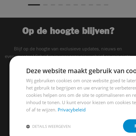
Op de hoogte blijven?
Blijf op de hoogte van exclusieve updates, nieuws en
evenementen! Schrijf je in voor onze nieuwsbrief en mis niets.
Deze website maakt gebruik van coo
E-mailadres
*
Wij gebruiken cookies om onze website goed te late
het gebruik te begrijpen en uw ervaring te verbeter
cookies helpen ons om de site te optimaliseren en r
inhoud te tonen. U kunt ervoor kiezen om cookies t
of af te wijzen.
Privacybeleid
DETAILS WEERGEVEN