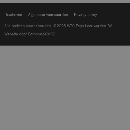
Disclaimer
Algemene voorwaarden
Privacy policy
Alle rechten voorbehouden. ©2026 WTC Expo Leeuwarden BV.
Website door
Bomondo·CMCG