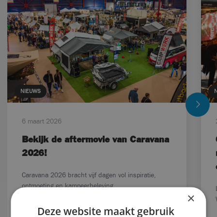
NIEUWS
6 maart 2026
Bekijk de aftermovie van Caravana
2026!
Caravana 2026 bracht vijf dagen vol inspiratie,
ontmoeting en kampeerbeleving....
×
Deze website maakt gebruik